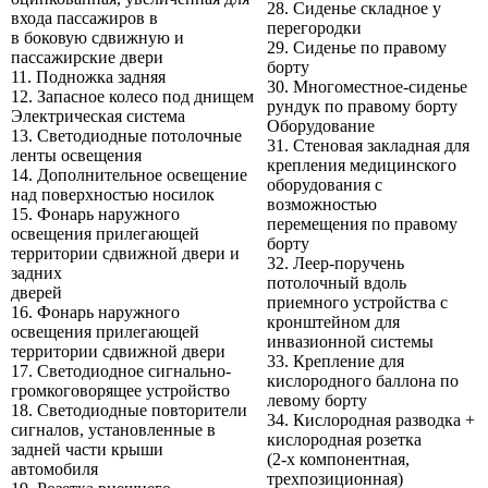
28. Сиденье складное у
входа пассажиров в
перегородки
в боковую сдвижную и
29. Сиденье по правому
пассажирские двери
борту
11. Подножка задняя
30. Многоместное-сиденье
12. Запасное колесо под днищем
рундук по правому борту
Электрическая система
Оборудование
13. Светодиодные потолочные
31. Стеновая закладная для
ленты освещения
крепления медицинского
14. Дополнительное освещение
оборудования с
над поверхностью носилок
возможностью
15. Фонарь наружного
перемещения по правому
освещения прилегающей
борту
территории сдвижной двери и
32. Леер-поручень
задних
потолочный вдоль
дверей
приемного устройства с
16. Фонарь наружного
кронштейном для
освещения прилегающей
инвазионной системы
территории сдвижной двери
33. Крепление для
17. Светодиодное сигнально-
кислородного баллона по
громкоговорящее устройство
левому борту
18. Светодиодные повторители
34. Кислородная разводка +
сигналов, установленные в
кислородная розетка
задней части крыши
(2-х компонентная,
автомобиля
трехпозиционная)