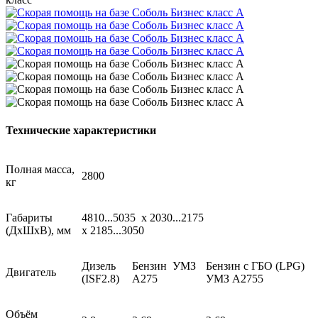
Технические характеристики
Полная масса,
2800
кг
Габариты
4810...5035 х 2030...2175
(ДxШxВ), мм
х 2185...3050
Дизель
Бензин УМЗ
Бензин с ГБО (LPG)
Двигатель
(ISF2.8)
А275
УМЗ А2755
Объём