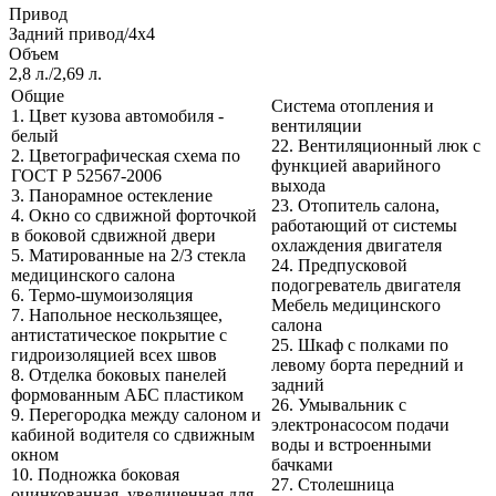
Привод
Задний привод/4х4
Объем
2,8 л./2,69 л.
Общие
Система отопления и
1. Цвет кузова автомобиля -
вентиляции
белый
22. Вентиляционный люк с
2. Цветографическая схема по
функцией аварийного
ГОСТ Р 52567-2006
выхода
3. Панорамное остекление
23. Отопитель салона,
4. Окно со сдвижной форточкой
работающий от системы
в боковой сдвижной двери
охлаждения двигателя
5. Матированные на 2/3 стекла
24. Предпусковой
медицинского салона
подогреватель двигателя
6. Термо-шумоизоляция
Мебель медицинского
7. Напольное нескользящее,
салона
антистатическое покрытие с
25. Шкаф с полками по
гидроизоляцией всех швов
левому борта передний и
8. Отделка боковых панелей
задний
формованным АБС пластиком
26. Умывальник с
9. Перегородка между салоном и
электронасосом подачи
кабиной водителя со сдвижным
воды и встроенными
окном
бачками
10. Подножка боковая
27. Столешница
оцинкованная, увеличенная для