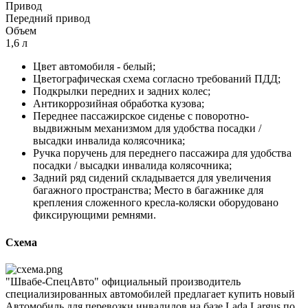
Привод
Передний привод
Объем
1,6 л
Цвет автомобиля - белый;
Цветографическая схема согласно требований ПДД;
Подкрылки передних и задних колес;
Антикоррозийная обработка кузова;
Переднее пассажирское сиденье с поворотно-
выдвижным механизмом для удобства посадки /
высадки инвалида колясочника;
Ручка поручень для переднего пассажира для удобства
посадки / высадки инвалида колясочника;
Задний ряд сидений складывается для увеличения
багажного пространства; Место в багажнике для
крепления сложенного кресла-коляски оборудовано
фиксирующими ремнями.
Схема
"Швабе-СпецАвто" официальный производитель
специализированных автомобилей предлагает купить новый
Автомобиль для перевозки инвалидов на базе Lada Largus по